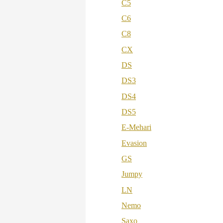
C5
C6
C8
CX
DS
DS3
DS4
DS5
E-Mehari
Evasion
GS
Jumpy
LN
Nemo
Saxo