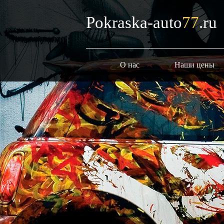
Pokraska-auto
77
.ru
О нас
Наши цены