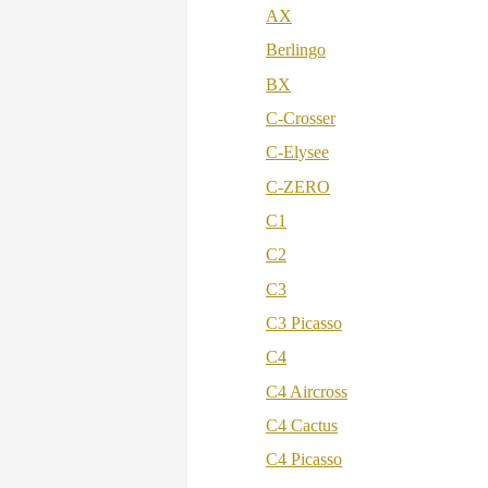
AX
Berlingo
BX
C-Crosser
C-Elysee
C-ZERO
C1
C2
C3
C3 Picasso
C4
C4 Aircross
C4 Cactus
C4 Picasso