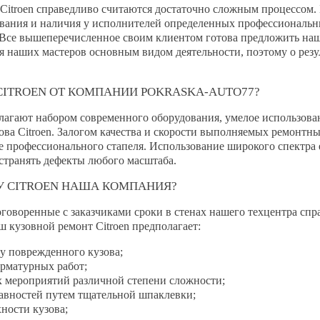
Citroen справедливо считаются достаточно сложным процессом. 
ования и наличия у исполнителей определенных профессиональн
Все вышеперечисленное своим клиентом готова предложить наш
я наших мастеров основным видом деятельности, поэтому о резу
CITROEN ОТ КОМПАНИИ POKRASKA-AUTO77?
агают набором современного оборудования, умелое использован
ова Citroen. Залогом качества и скорости выполняемых ремонтн
е профессионального стапеля. Использование широкого спектра 
странять дефекты любого масштаба.
У CITROEN НАША КОМПАНИЯ?
оговоренные с заказчиками сроки в стенах нашего техцентра сп
 кузовной ремонт Citroen предполагает:
 поврежденного кузова;
рматурных работ;
 мероприятий различной степени сложности;
вностей путем тщательной шпаклевки;
ности кузова;