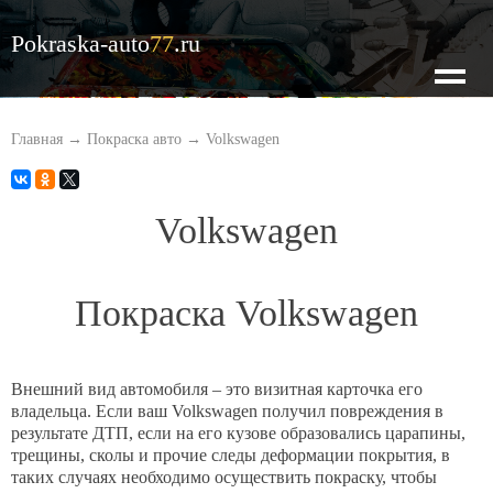
Pokraska-auto
77
.ru
О нас
Главная
→
Покраска авто
→
Volkswagen
Наши цены
Volkswagen
Кузовной ремонт
Покраска Volkswagen
Покраска авто
Внешний вид автомобиля – это визитная карточка его
владельца. Если ваш Volkswagen получил повреждения в
Оценка по фото
результате ДТП, если на его кузове образовались царапины,
трещины, сколы и прочие следы деформации покрытия, в
таких случаях необходимо осуществить покраску, чтобы