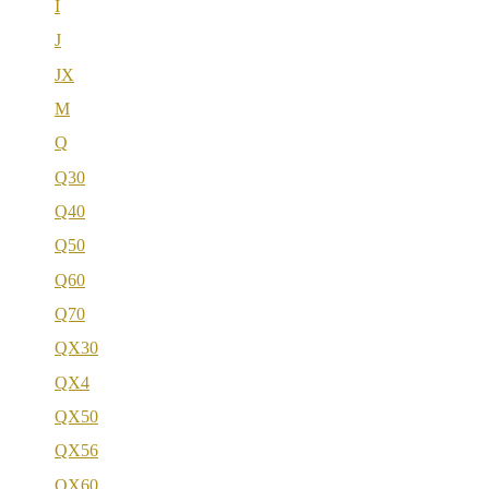
I
J
JX
M
Q
Q30
Q40
Q50
Q60
Q70
QX30
QX4
QX50
QX56
QX60