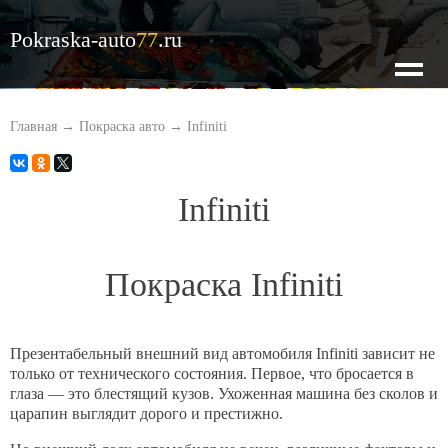
Pokraska-auto
77
.ru
О нас
Главная
→
Покраска авто
→
Infiniti
Наши цены
Infiniti
Кузовной ремонт
Покраска Infiniti
Покраска авто
Презентабельный внешний вид автомобиля Infiniti зависит не
только от технического состояния. Первое, что бросается в
Оценка по фото
глаза — это блестящий кузов. Ухоженная машина без сколов и
царапин выглядит дорого и престижно.