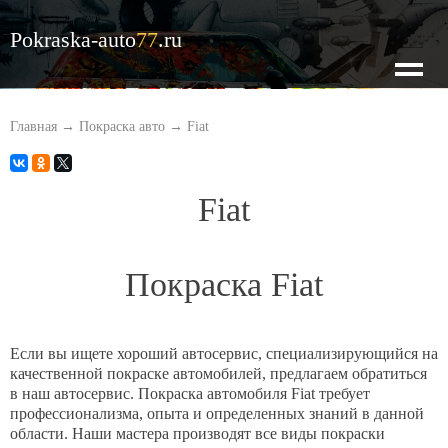
Pokraska-auto
77
.ru
О нас
Главная
→
Покраска авто
→
Fiat
Наши цены
Fiat
Кузовной ремонт
Покраска Fiat
Покраска авто
Если вы ищете хороший автосервис, специализирующийся на
качественной покраске автомобилей, предлагаем обратиться
Оценка по фото
в наш автосервис. Покраска автомобиля Fiat требует
профессионализма, опыта и определенных знаний в данной
области. Наши мастера производят все виды покраски