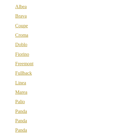
Albea
Brava
Coupe
Croma
Doblo
Fiorino
Freemont
Fullback
Linea
Marea
Palio
Panda
Panda
Panda