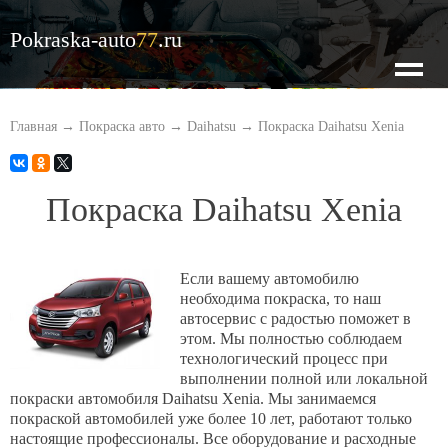
Pokraska-auto
77
.ru
О нас
Главная
→
Покраска авто
→
Daihatsu
→
Покраска Daihatsu Xenia
Наши цены
Покраска Daihatsu Xenia
Кузовной ремонт
Если вашему автомобилю
необходима покраска, то наш
автосервис с радостью поможет в
Покраска авто
этом. Мы полностью соблюдаем
технологический процесс при
выполнении полной или локальной
Оценка по фото
покраски автомобиля Daihatsu Xenia. Мы занимаемся
покраской автомобилей уже более 10 лет, работают только
настоящие профессионалы. Все оборудование и расходные